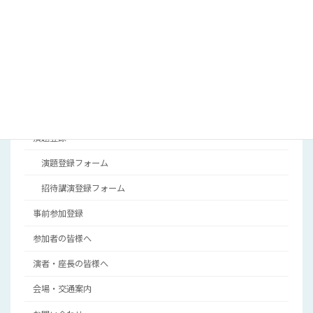
がんと代謝研究会
HOME
ご挨拶
開催概要
プログラム
演題登録
演題登録フォーム
招待講演登録フォーム
事前参加登録
参加者の皆様へ
演者・座長の皆様へ
会場・交通案内