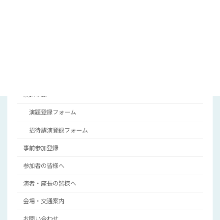
がんと代謝研究会
HOME
ご挨拶
開催概要
プログラム
演題登録
演題登録フォーム
招待講演登録フォーム
事前参加登録
参加者の皆様へ
演者・座長の皆様へ
会場・交通案内
お問い合わせ